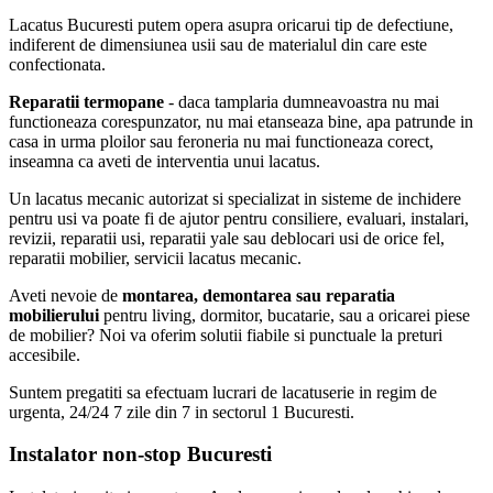
Lacatus Bucuresti putem opera asupra oricarui tip de defectiune,
indiferent de dimensiunea usii sau de materialul din care este
confectionata.
Reparatii termopane
- daca tamplaria dumneavoastra nu mai
functioneaza corespunzator, nu mai etanseaza bine, apa patrunde in
casa in urma ploilor sau feroneria nu mai functioneaza corect,
inseamna ca aveti de interventia unui lacatus.
Un lacatus mecanic autorizat si specializat in sisteme de inchidere
pentru usi va poate fi de ajutor pentru consiliere, evaluari, instalari,
revizii, reparatii usi, reparatii yale sau deblocari usi de orice fel,
reparatii mobilier, servicii lacatus mecanic.
Aveti nevoie de
montarea, demontarea sau reparatia
mobilierului
pentru living, dormitor, bucatarie, sau a oricarei piese
de mobilier? Noi va oferim solutii fiabile si punctuale la preturi
accesibile.
Suntem pregatiti sa efectuam lucrari de lacatuserie in regim de
urgenta, 24/24 7 zile din 7 in sectorul 1 Bucuresti.
Instalator non-stop Bucuresti