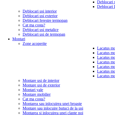
Deblocari 
Deblocari 
Deblocari usi interior
Deblocari usi exterior
Deblocari ferestre termopan
Cat ma costa?
Deblocari usi metalice
Deblocari usi de termopan
Montari
Zone acoperite
Lacatus mo
Lacatus mo
Lacatus mo
Lacatus mo
Lacatus mo
Lacatus mo
Lacatus mo
Montare usi de interior
Montare usi de exterior
Montari yale
Montare mobilier
Cat ma costa?
Montarea sau inlocuirea unei broaste
Montare sau inlocuire butuci de la usi
Montarea si inlocuirea unei clante noi