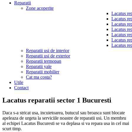
Reparatii
Zone acoperite
Lacatus rep
Lacatus rep
Lacatus rep
Lacatus rep
Lacatus rep
Lacatus rep
Lacatus rep
Reparatii usi de interior
Reparatii usi de exterior
Reparatii termopan
Reparatii yale
Reparatii mobilier
Cat ma costa?
Utile
Contact
Lacatus reparatii sector 1 Bucuresti
Daca s-a stricat usa, incuietoarea, butucul sau broasca sunt blocate
apeleaza de urgeta la serviciile noastre de reparatii usi. Un membru
al echipei Lacatus Bucuresti se va deplasa si va repara usa in cel mai
scurt timp.