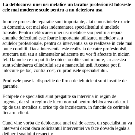
La deblocarea unei usi metalice un lacatus profesionist foloseste
cele mai moderne scule pentru a nu deteriora usa
In orice proces de reparatie sunt importante, atat cunostintele exacte
in domeniu, cat mai ales indemanarea specialistului si uneltele
folosite. Pentru deblocarea unei usi metalice sau pentru a repara
anumite defectiuni este foarte importanta utilizarea uneltelor si a
sculelor profesionale, pentru ca interventia sa se realizeze in cele mai
bune conditii. Daca interventia este realizata de catre profesionisti,
structura usii sau a alimentelor adiacente nu vor fi afectate in niciun
fel. Daunele ce nu pot fi de obicei ocolite sunt minore, iar acestea
sunt schimbarea cilindrului sau a manerului usii. Acestea pot fi
inlocuite pe loc, contra-cost, cu produsele specialistului.
Produsele puse la dispozitie de firma de tehnicieni sunt insotite de
garantie.
Echipele de specialisti sunt pregatite sa intervina in regim de
urgenta, dar si in regim de lucru normal pentru deblocarea oricarui
tip de usa metalica si orice tip de incuietoare, in functie de cerintele
fiecarui client.
Cand vine vorba de deblocarea unei usi de acces, un specialist nu va
interveni decat daca solicitantul interventiei va face dovada legala a
detinerii spatiului respectiv.