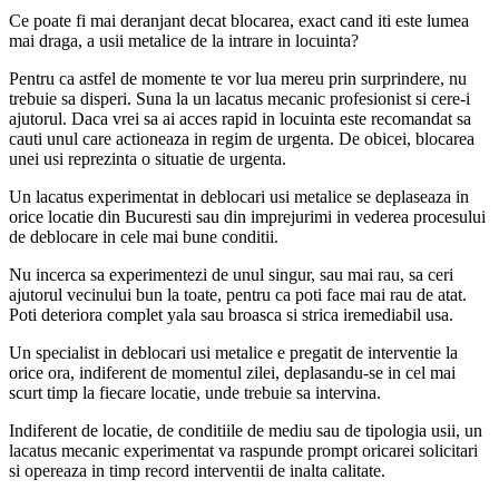
Ce poate fi mai deranjant decat blocarea, exact cand iti este lumea
mai draga, a usii metalice de la intrare in locuinta?
Pentru ca astfel de momente te vor lua mereu prin surprindere, nu
trebuie sa disperi. Suna la un lacatus mecanic profesionist si cere-i
ajutorul. Daca vrei sa ai acces rapid in locuinta este recomandat sa
cauti unul care actioneaza in regim de urgenta. De obicei, blocarea
unei usi reprezinta o situatie de urgenta.
Un lacatus experimentat in deblocari usi metalice se deplaseaza in
orice locatie din Bucuresti sau din imprejurimi in vederea procesului
de deblocare in cele mai bune conditii.
Nu incerca sa experimentezi de unul singur, sau mai rau, sa ceri
ajutorul vecinului bun la toate, pentru ca poti face mai rau de atat.
Poti deteriora complet yala sau broasca si strica iremediabil usa.
Un specialist in deblocari usi metalice e pregatit de interventie la
orice ora, indiferent de momentul zilei, deplasandu-se in cel mai
scurt timp la fiecare locatie, unde trebuie sa intervina.
Indiferent de locatie, de conditiile de mediu sau de tipologia usii, un
lacatus mecanic experimentat va raspunde prompt oricarei solicitari
si opereaza in timp record interventii de inalta calitate.