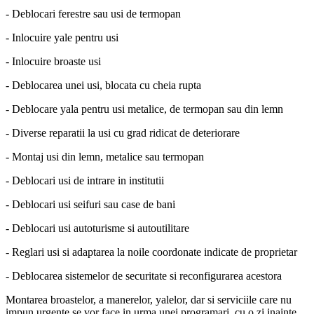
- Deblocari ferestre sau usi de termopan
- Inlocuire yale pentru usi
- Inlocuire broaste usi
- Deblocarea unei usi, blocata cu cheia rupta
- Deblocare yala pentru usi metalice, de termopan sau din lemn
- Diverse reparatii la usi cu grad ridicat de deteriorare
- Montaj usi din lemn, metalice sau termopan
- Deblocari usi de intrare in institutii
- Deblocari usi seifuri sau case de bani
- Deblocari usi autoturisme si autoutilitare
- Reglari usi si adaptarea la noile coordonate indicate de proprietar
- Deblocarea sistemelor de securitate si reconfigurarea acestora
Montarea broastelor, a manerelor, yalelor, dar si serviciile care nu
impun urgente se vor face in urma unei programari, cu o zi inainte.