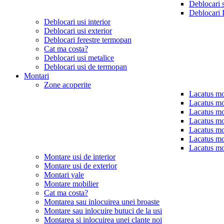
Deblocari 
Deblocari 
Deblocari usi interior
Deblocari usi exterior
Deblocari ferestre termopan
Cat ma costa?
Deblocari usi metalice
Deblocari usi de termopan
Montari
Zone acoperite
Lacatus mo
Lacatus mo
Lacatus mo
Lacatus mo
Lacatus mo
Lacatus mo
Lacatus mo
Montare usi de interior
Montare usi de exterior
Montari yale
Montare mobilier
Cat ma costa?
Montarea sau inlocuirea unei broaste
Montare sau inlocuire butuci de la usi
Montarea si inlocuirea unei clante noi