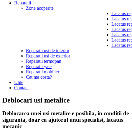
Reparatii
Zone acoperite
Lacatus rep
Lacatus rep
Lacatus rep
Lacatus rep
Lacatus rep
Lacatus rep
Lacatus rep
Reparatii usi de interior
Reparatii usi de exterior
Reparatii termopan
Reparatii yale
Reparatii mobilier
Cat ma costa?
Utile
Contact
Deblocari usi metalice
Deblocarea unei usi metalice e posibila, in conditii de
siguranta, doar cu ajutorul unui specialist, lacatus
mecanic