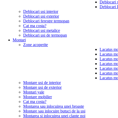
Deblocari 
Deblocari 
Deblocari usi interior
Deblocari usi exterior
Deblocari ferestre termopan
Cat ma costa?
Deblocari usi metalice
Deblocari usi de termopan
Montari
Zone acoperite
Lacatus mo
Lacatus mo
Lacatus mo
Lacatus mo
Lacatus mo
Lacatus mo
Lacatus mo
Montare usi de interior
Montare usi de exterior
Montari yale
Montare mobilier
Cat ma costa?
Montarea sau inlocuirea unei broaste
Montare sau inlocuire butuci de la usi
Montarea si inlocuirea unei clante noi