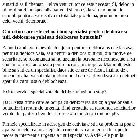
sunati si sa il chemati – el va veni cu tot ce este necesar. Si, deloc in
ultimul rand, un specialist va veni si cu o yala sau un butuc de
schimb pentru a va rezolva in totalitate problema, prin inlocuirea
celei vechi, deteriorate!
Cum stim care este cel mai bun specialist pentru deblocarea
usii, deblocarea yalei sau deblocarea butucului?
Atunci cand avem nevoie de ajutor pentru a debloca usa de la casa,
pentru a debloca yala, sau pentru a debloca butucul, din motive de
securitate, se recomanda sa nu apelam la persoane necunoscute si sa
cautam o firma autorizata pentru aceasta manopera. Mai mult, este
bine sa stiti ca un specialist, daca stie ce are de facut, inainte de a
incepe treaba, va solicita un document care sa dovedeasca ca detineti
spatiul a carui usa o deblocheaza.
Exista servicii specializate de deblocare usi non stop?
Da! Exista firme care se ocupa cu deblocarea usilor, a yalelor sau a
butucilor in regim de urgenta, fiind pregatite sa raspunda solicitarilor
venite din partea clientilor la orice ora din zi sau din noapte.
Firmele specializate in acest gen de activitate stiu ca problema poate
aparea in cele mai neasteptate momente si ca, uneori, chiar poate
necesita interventia urgenta a unui specialist. Astfel, ele pun la