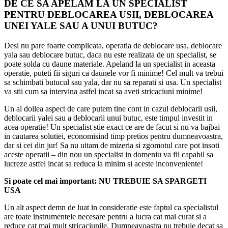
DE CE SA APELAM LA UN SPECIALIST
PENTRU DEBLOCAREA USII, DEBLOCAREA
UNEI YALE SAU A UNUI BUTUC?
Desi nu pare foarte complicata, operatia de deblocare usa, deblocare
yala sau deblocare butuc, daca nu este realizata de un specialist, se
poate solda cu daune materiale. Apeland la un specialist in aceasta
operatie, puteti fii siguri ca daunele vor fi minime! Cel mult va trebui
sa schimbati butucul sau yala, dar nu sa reparati si usa. Un specialist
va stii cum sa intervina astfel incat sa aveti stricaciuni minime!
Un al doilea aspect de care putem tine cont in cazul deblocarii usii,
deblocarii yalei sau a deblocarii unui butuc, este timpul investit in
acea operatie! Un specialist stie exact ce are de facut si nu va bajbai
in cautarea solutiei, economisind timp pretios pentru dumneavoastra,
dar si cei din jur! Sa nu uitam de mizeria si zgomotul care pot insoti
aceste operatii – din nou un specialist in domeniu va fii capabil sa
lucreze astfel incat sa reduca la minim si aceste inconveniente!
Si poate cel mai important: NU TREBUIE SA SPARGETI
USA
Un alt aspect demn de luat in consideratie este faptul ca specialistul
are toate instrumentele necesare pentru a lucra cat mai curat si a
reduce cat mai mult stricaciunile. Dumneavoastra nu trebuie decat sa