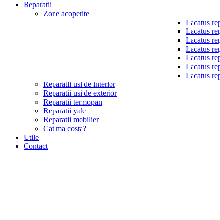
Reparatii
Zone acoperite
Lacatus rep
Lacatus rep
Lacatus rep
Lacatus rep
Lacatus rep
Lacatus rep
Lacatus rep
Reparatii usi de interior
Reparatii usi de exterior
Reparatii termopan
Reparatii yale
Reparatii mobilier
Cat ma costa?
Utile
Contact