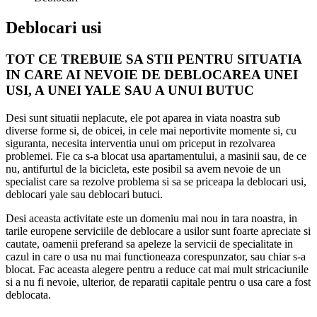
Deblocari usi
TOT CE TREBUIE SA STII PENTRU SITUATIA
IN CARE AI NEVOIE DE DEBLOCAREA UNEI
USI, A UNEI YALE SAU A UNUI BUTUC
Desi sunt situatii neplacute, ele pot aparea in viata noastra sub
diverse forme si, de obicei, in cele mai neportivite momente si, cu
siguranta, necesita interventia unui om priceput in rezolvarea
problemei. Fie ca s-a blocat usa apartamentului, a masinii sau, de ce
nu, antifurtul de la bicicleta, este posibil sa avem nevoie de un
specialist care sa rezolve problema si sa se priceapa la deblocari usi,
deblocari yale sau deblocari butuci.
Desi aceasta activitate este un domeniu mai nou in tara noastra, in
tarile europene serviciile de deblocare a usilor sunt foarte apreciate si
cautate, oamenii preferand sa apeleze la servicii de specialitate in
cazul in care o usa nu mai functioneaza corespunzator, sau chiar s-a
blocat. Fac aceasta alegere pentru a reduce cat mai mult stricaciunile
si a nu fi nevoie, ulterior, de reparatii capitale pentru o usa care a fost
deblocata.