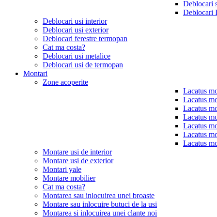
Deblocari 
Deblocari 
Deblocari usi interior
Deblocari usi exterior
Deblocari ferestre termopan
Cat ma costa?
Deblocari usi metalice
Deblocari usi de termopan
Montari
Zone acoperite
Lacatus mo
Lacatus mo
Lacatus mo
Lacatus mo
Lacatus mo
Lacatus mo
Lacatus mo
Montare usi de interior
Montare usi de exterior
Montari yale
Montare mobilier
Cat ma costa?
Montarea sau inlocuirea unei broaste
Montare sau inlocuire butuci de la usi
Montarea si inlocuirea unei clante noi