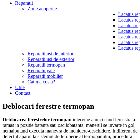
Reparatii
Zone acoperite
Lacatus rep
Lacatus rep
Lacatus rep
Lacatus rep
Lacatus rep
Lacatus rep
Lacatus rep
Reparatii usi de interior
Reparatii usi de exterior
Reparatii termopan
Reparatii yale
Reparatii mobilier
Cat ma costa?
Utile
Contact
Deblocari ferestre termopan
Deblocarea ferestrelor termopan
intervine atunci cand fereastra a
ramas in pozitie batanta sau oscilobatanta, manerul se invarte in gol,
nemaiputand executa manevra de inchidere-deschidere. Indiferent de
defectul aparut la sistemul de feronerie al termopanului, procedura