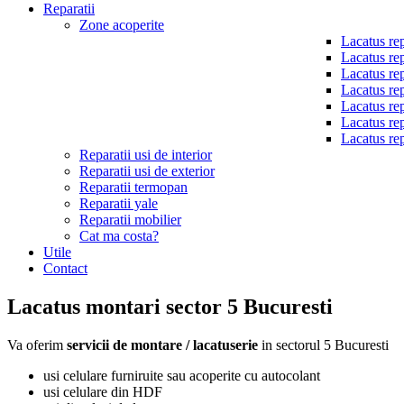
Reparatii
Zone acoperite
Lacatus rep
Lacatus rep
Lacatus rep
Lacatus rep
Lacatus rep
Lacatus rep
Lacatus rep
Reparatii usi de interior
Reparatii usi de exterior
Reparatii termopan
Reparatii yale
Reparatii mobilier
Cat ma costa?
Utile
Contact
Lacatus montari sector 5 Bucuresti
Va oferim
servicii de montare / lacatuserie
in sectorul 5 Bucuresti
usi celulare furniruite sau acoperite cu autocolant
usi celulare din HDF