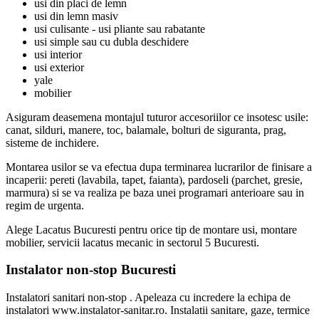
usi din placi de lemn
usi din lemn masiv
usi culisante - usi pliante sau rabatante
usi simple sau cu dubla deschidere
usi interior
usi exterior
yale
mobilier
Asiguram deasemena montajul tuturor accesoriilor ce insotesc usile:
canat, silduri, manere, toc, balamale, bolturi de siguranta, prag,
sisteme de inchidere.
Montarea usilor se va efectua dupa terminarea lucrarilor de finisare a
incaperii: pereti (lavabila, tapet, faianta), pardoseli (parchet, gresie,
marmura) si se va realiza pe baza unei programari anterioare sau in
regim de urgenta.
Alege Lacatus Bucuresti pentru orice tip de montare usi, montare
mobilier, servicii lacatus mecanic in sectorul 5 Bucuresti.
Instalator non-stop Bucuresti
Instalatori sanitari non-stop . Apeleaza cu incredere la echipa de
instalatori www.instalator-sanitar.ro. Instalatii sanitare, gaze, termice