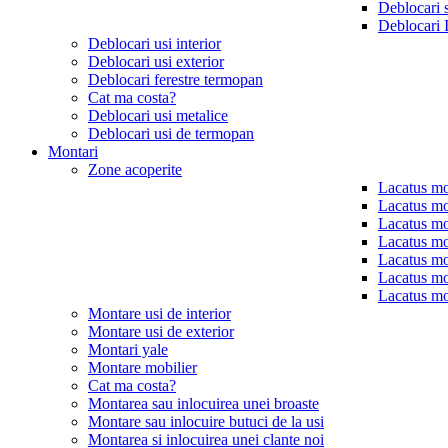
Deblocari 
Deblocari 
Deblocari usi interior
Deblocari usi exterior
Deblocari ferestre termopan
Cat ma costa?
Deblocari usi metalice
Deblocari usi de termopan
Montari
Zone acoperite
Lacatus mo
Lacatus mo
Lacatus mo
Lacatus mo
Lacatus mo
Lacatus mo
Lacatus mo
Montare usi de interior
Montare usi de exterior
Montari yale
Montare mobilier
Cat ma costa?
Montarea sau inlocuirea unei broaste
Montare sau inlocuire butuci de la usi
Montarea si inlocuirea unei clante noi