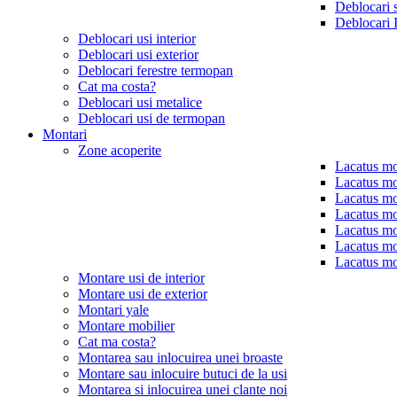
Deblocari 
Deblocari 
Deblocari usi interior
Deblocari usi exterior
Deblocari ferestre termopan
Cat ma costa?
Deblocari usi metalice
Deblocari usi de termopan
Montari
Zone acoperite
Lacatus mo
Lacatus mo
Lacatus mo
Lacatus mo
Lacatus mo
Lacatus mo
Lacatus mo
Montare usi de interior
Montare usi de exterior
Montari yale
Montare mobilier
Cat ma costa?
Montarea sau inlocuirea unei broaste
Montare sau inlocuire butuci de la usi
Montarea si inlocuirea unei clante noi