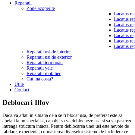
Reparatii
Zone acoperite
Lacatus rep
Lacatus rep
Lacatus rep
Lacatus rep
Lacatus rep
Lacatus rep
Lacatus rep
Reparatii usi de interior
Reparatii usi de exterior
Reparatii termopan
Reparatii yale
Reparatii mobilier
Cat ma costa?
Utile
Contact
Deblocari Ilfov
Daca va aflati in situatia de a se fi blocat usa, de preferat este să
apelati la un specialist, capabil sa va deblocheze usa si sa va pastreze
intreaga structura intacta. Pentru deblocarea unei usi este nevoie de
rabdare, experienta, cunoasterea diverselor sisteme de inchidere ce