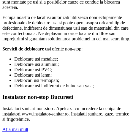
sunt montate pe usi si a posibilelor cauze ce conduc la blocarea
acesteia.
Echipa noastra de lacatusi autorizati utilizeaza doar echipamente
profesionale de deblocare usa si poate opera asupra oricarui tip de
defectiune, indiferent de dimensiunea usii sau de materialul din care
este confectionata. Ne deplasam in orice locatie din Ilfov sau
imprejurimi si garantam solutionarea problemei in cel mai scurt timp.
Servicii de deblocare usi
oferite non-stop:
Deblocare usi metalice;
Deblocare usi aluminiu;
Deblocare usi PVC;
Deblocare usi lemn;
Deblocari usi termopan;
Deblocare usi indiferent de butuc sau yala;
Instalator non-stop Bucuresti
Instalatori sanitari non-stop . Apeleaza cu incredere la echipa de
instalatori www.instalator-sanitar.ro. Instalatii sanitare, gaze, termice
si frigotehnice.
Afla mai mult