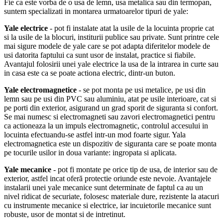
Fie ca este vorba de o usa de lemn, usa metalica sau din termopan,
suntem specializati in montarea urmatoarelor tipuri de yale:
Yale electrice
- pot fi instalate atat la usile de la locuinta proprie cat
si la usile de la blocuri, institurii publice sau private. Sunt printre cele
mai sigure modele de yale care se pot adapta diferitelor modele de
usi datorita faptului ca sunt usor de instalat, practice si fiabile.
Avantajul folosirii unei yale electrice la usa de la intrarea in curte sau
in casa este ca se poate actiona electric, dintr-un buton.
Yale electromagnetice
- se pot monta pe usi metalice, pe usi din
lemn sau pe usi din PVC sau aluminiu, atat pe usile interioare, cat si
pe porti din exterior, asigurand un grad sporit de siguranta si confort.
Se mai numesc si electromagneti sau zavori electromagnetici pentru
ca actioneaza la un impuls electromagnetic, controlul accesului in
locuinta efectuandu-se astfel intr-un mod foarte sigur. Yala
electromagnetica este un dispozitiv de siguranta care se poate monta
pe tocurile usilor in doua variante: ingropata si aplicata.
Yale mecanice
- pot fi montate pe orice tip de usa, de interior sau de
exterior, astfel incat oferă protectie oriunde este nevoie. Avantajele
instalarii unei yale mecanice sunt determinate de faptul ca au un
nivel ridicat de securiate, folosesc materiale dure, rezistente la atacuri
cu instrumente mecanice si electrice, iar incuietorile mecanice sunt
robuste, usor de montat si de intretinut.