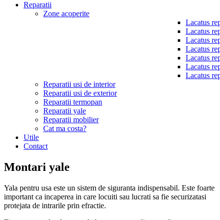
Reparatii
Zone acoperite
Lacatus rep
Lacatus rep
Lacatus rep
Lacatus rep
Lacatus rep
Lacatus rep
Lacatus rep
Reparatii usi de interior
Reparatii usi de exterior
Reparatii termopan
Reparatii yale
Reparatii mobilier
Cat ma costa?
Utile
Contact
Montari yale
Yala pentru usa este un sistem de siguranta indispensabil. Este foarte
important ca incaperea in care locuiti sau lucrati sa fie securizatasi
protejata de intrarile prin efractie.