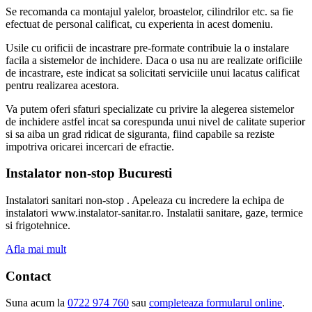
Se recomanda ca montajul yalelor, broastelor, cilindrilor etc. sa fie
efectuat de personal calificat, cu experienta in acest domeniu.
Usile cu orificii de incastrare pre-formate contribuie la o instalare
facila a sistemelor de inchidere. Daca o usa nu are realizate orificiile
de incastrare, este indicat sa solicitati serviciile unui lacatus calificat
pentru realizarea acestora.
Va putem oferi sfaturi specializate cu privire la alegerea sistemelor
de inchidere astfel incat sa corespunda unui nivel de calitate superior
si sa aiba un grad ridicat de siguranta, fiind capabile sa reziste
impotriva oricarei incercari de efractie.
Instalator non-stop Bucuresti
Instalatori sanitari non-stop . Apeleaza cu incredere la echipa de
instalatori www.instalator-sanitar.ro. Instalatii sanitare, gaze, termice
si frigotehnice.
Afla mai mult
Contact
Suna acum la
0722 974 760
sau
completeaza formularul online
.