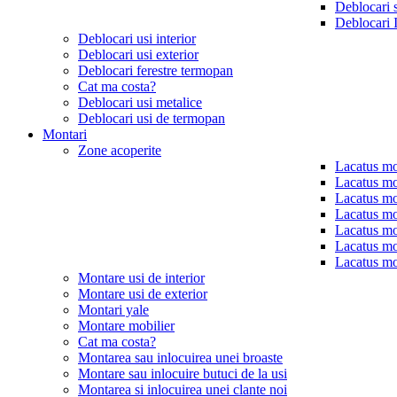
Deblocari 
Deblocari 
Deblocari usi interior
Deblocari usi exterior
Deblocari ferestre termopan
Cat ma costa?
Deblocari usi metalice
Deblocari usi de termopan
Montari
Zone acoperite
Lacatus mo
Lacatus mo
Lacatus mo
Lacatus mo
Lacatus mo
Lacatus mo
Lacatus mo
Montare usi de interior
Montare usi de exterior
Montari yale
Montare mobilier
Cat ma costa?
Montarea sau inlocuirea unei broaste
Montare sau inlocuire butuci de la usi
Montarea si inlocuirea unei clante noi